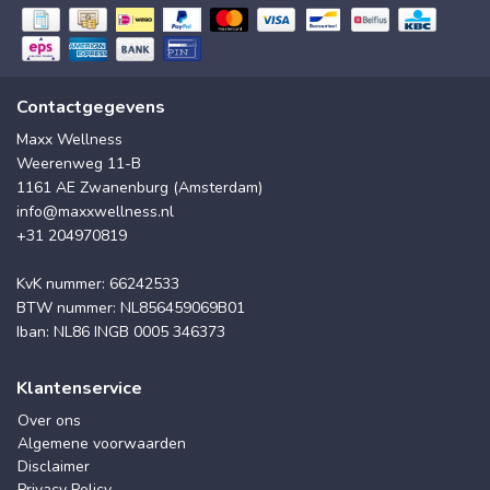
Contactgegevens
Maxx Wellness
Weerenweg 11-B
1161 AE Zwanenburg (Amsterdam)
info@maxxwellness.nl
+31 204970819
KvK nummer: 66242533
BTW nummer: NL856459069B01
Iban: NL86 INGB 0005 346373
Klantenservice
Over ons
Algemene voorwaarden
Disclaimer
Privacy Policy