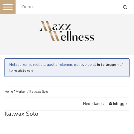
Toggle
navigation
Helaas kun je niet als gast afrekenen, gelieve eerst
in te loggen
of
te
registeren
.
Home
/
Merken
/
Italwax Solo
Inloggen
Nederlands
Italwax Solo