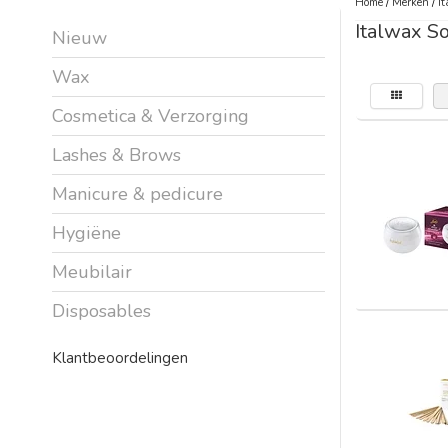
Home
/
Merken
/
It
Italwax S
Nieuw
Wax
Cosmetica & Verzorging
Lashes & Brows
Manicure & pedicure
Hygiëne
Meubilair
Disposables
Klantbeoordelingen