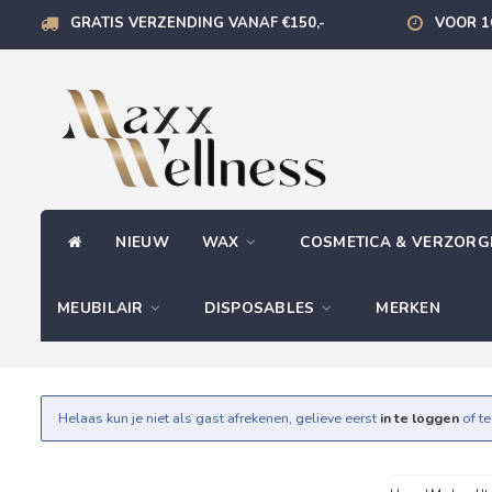
GRATIS VERZENDING VANAF €150,-
VOOR 1
NIEUW
WAX
COSMETICA & VERZOR
MEUBILAIR
DISPOSABLES
MERKEN
Helaas kun je niet als gast afrekenen, gelieve eerst
in te loggen
of t