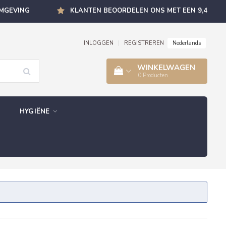
OMGEVING
KLANTEN BEOORDELEN ONS MET EEN 9,4
Nederlands
INLOGGEN
|
REGISTREREN
WINKELWAGEN
0
Producten
HYGIËNE