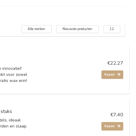
Alle merken
Nieuwste producten
12
€22,27
 innovatief
ikt voor zowel
Kopen
ratis wax erin!
 stuks
€7,40
ls, ideaal
rden en slaap.
Kopen