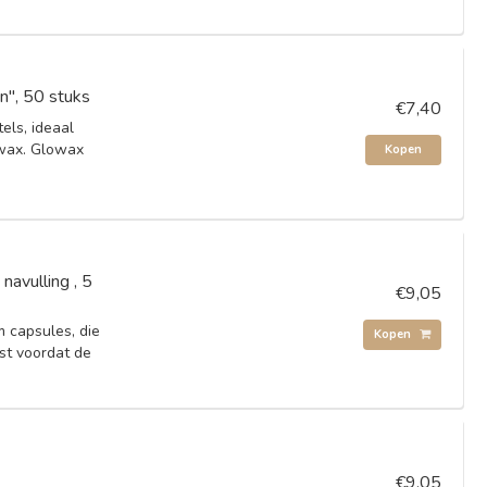
", 50 stuks
€7,40
ls, ideaal
wax. Glowax
Kopen
navulling , 5
€9,05
 capsules, die
Kopen
t voordat de
€9,05