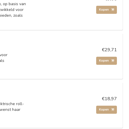
, op basis van
ntwikkeld voor
Kopen
bieden, zoals
€29,71
 voor
als
Kopen
€18,97
trische roll-
ewenst haar
Kopen