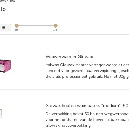
alwax Solo
olo
€
0
€
30
Waxverwarmer Glowax
Italwax Glowax Heater vertegenwoordigt een
concept voor gezichtshaarverwijdering, gesch
thuis als professioneel gebruik. Nu met 80g g
Glowax houten waxspatels "medium", 50
De verpakking bevat 50 houten wegwerpspate
voor het ontharen van de bovenlip, bakkebaa
Glowax navulverpakking