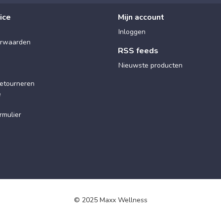
ice
Mijn account
Inloggen
rwaarden
RSS feeds
Nieuwste producten
etourneren
e
rmulier
© 2025 Maxx Wellness