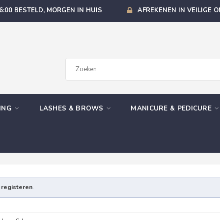
6:00 BESTELD, MORGEN IN HUIS
AFREKENEN IN VEILIGE 
GING
LASHES & BROWS
MANICURE & PEDICURE
e
registeren
.