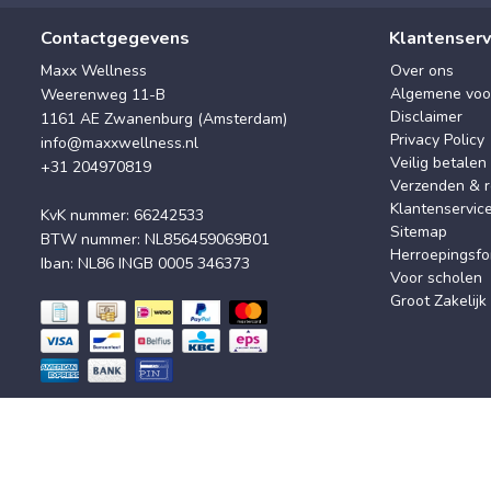
Contactgegevens
Klantenserv
Maxx Wellness
Over ons
Algemene voo
Weerenweg 11-B
Disclaimer
1161 AE Zwanenburg (Amsterdam)
Privacy Policy
info@maxxwellness.nl
Veilig betalen
+31 204970819
Verzenden & r
Klantenservic
KvK nummer: 66242533
Sitemap
BTW nummer: NL856459069B01
Herroepingsfo
Iban: NL86 INGB 0005 346373
Voor scholen
Groot Zakelijk