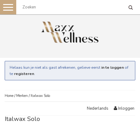
Toggle
navigation
Helaas kun je niet als gast afrekenen, gelieve eerst
in te loggen
of
te
registeren
.
Home
/
Merken
/
Italwax Solo
Inloggen
Nederlands
Italwax Solo