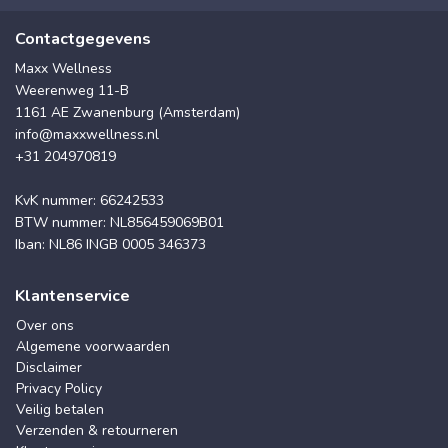
Contactgegevens
Maxx Wellness
Weerenweg 11-B
1161 AE Zwanenburg (Amsterdam)
info@maxxwellness.nl
+31 204970819
KvK nummer: 66242533
BTW nummer: NL856459069B01
Iban: NL86 INGB 0005 346373
Klantenservice
Over ons
Algemene voorwaarden
Disclaimer
Privacy Policy
Veilig betalen
Verzenden & retourneren