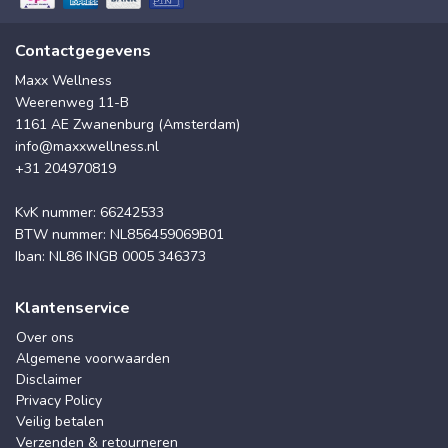
Contactgegevens
Maxx Wellness
Weerenweg 11-B
1161 AE Zwanenburg (Amsterdam)
info@maxxwellness.nl
+31 204970819
KvK nummer: 66242533
BTW nummer: NL856459069B01
Iban: NL86 INGB 0005 346373
Klantenservice
Over ons
Algemene voorwaarden
Disclaimer
Privacy Policy
Veilig betalen
Verzenden & retourneren