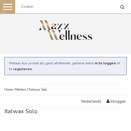
Toggle
navigation
Helaas kun je niet als gast afrekenen, gelieve eerst
in te loggen
of
te
registeren
.
Home
/
Merken
/
Italwax Solo
Inloggen
Nederlands
Italwax Solo