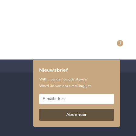
1
Nieuwsbrief
Wilt u op de hoogte blijven?
Word lid van onze mailinglijst:
Abonneer