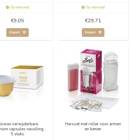
Op voorraad
Op voorraad
€9,05
€29,71
Kopen
Kopen
lowax verwijderbare
Harsset met roller voor armen
nium capsules navulling ,
en benen
5 stuks