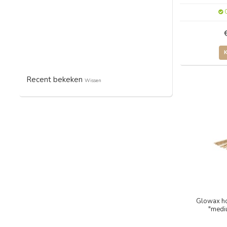
O
Recent bekeken
Wissen
Glowax ho
"medi