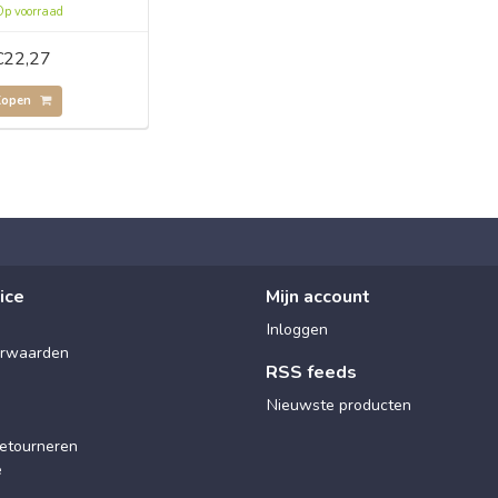
p voorraad
€22,27
Kopen
ice
Mijn account
Inloggen
rwaarden
RSS feeds
Nieuwste producten
etourneren
e