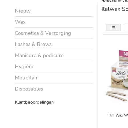
Home
/
Merken
/
It
Italwax S
Nieuw
Wax
Cosmetica & Verzorging
Lashes & Brows
Manicure & pedicure
Hygiëne
Meubilair
Disposables
Klantbeoordelingen
Film Wax Wh