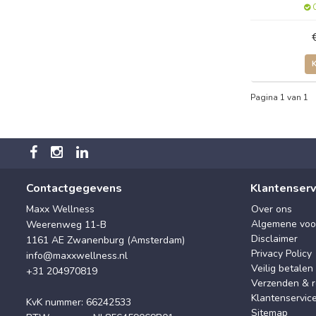
O
Pagina 1 van 1
Contactgegevens
Klantenserv
Maxx Wellness
Over ons
Algemene voo
Weerenweg 11-B
Disclaimer
1161 AE Zwanenburg (Amsterdam)
Privacy Policy
info@maxxwellness.nl
Veilig betalen
+31 204970819
Verzenden & r
Klantenservic
KvK nummer: 66242533
Sitemap