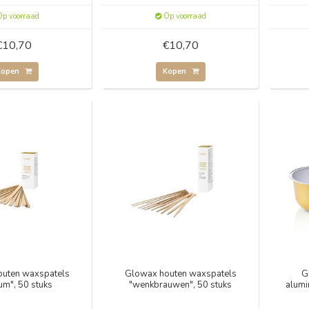
p voorraad
Op voorraad
€10,70
€10,70
Kopen
Kopen
uten waxspatels
Glowax houten waxspatels
G
um", 50 stuks
"wenkbrauwen", 50 stuks
alumi