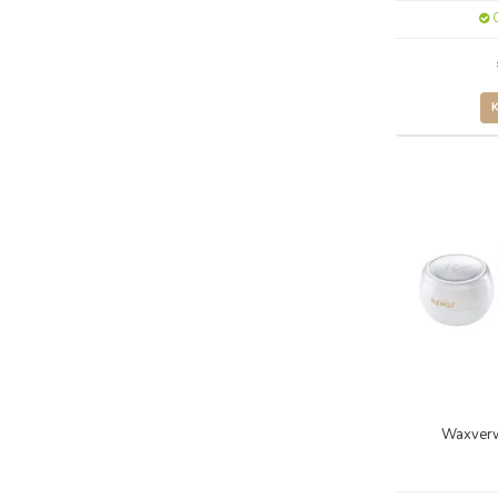
O
Waxver