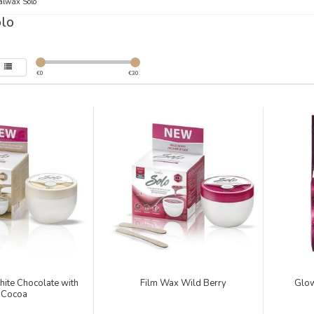
alwax Solo
olo
€
0
€
30
ite Chocolate with
Film Wax Wild Berry
Glow
Cocoa