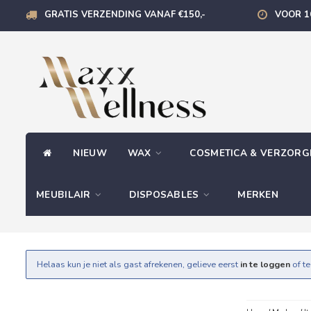
GRATIS VERZENDING VANAF €150,-
VOOR 1
NIEUW
WAX
COSMETICA & VERZOR
MEUBILAIR
DISPOSABLES
MERKEN
Helaas kun je niet als gast afrekenen, gelieve eerst
in te loggen
of t