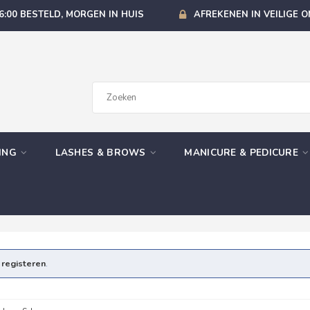
6:00 BESTELD, MORGEN IN HUIS
AFREKENEN IN VEILIGE 
GING
LASHES & BROWS
MANICURE & PEDICURE
e
registeren
.