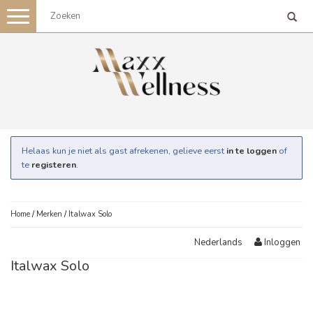
Toggle
navigation
Helaas kun je niet als gast afrekenen, gelieve eerst
in te loggen
of
te
registeren
.
Home
/
Merken
/
Italwax Solo
Inloggen
Nederlands
Italwax Solo