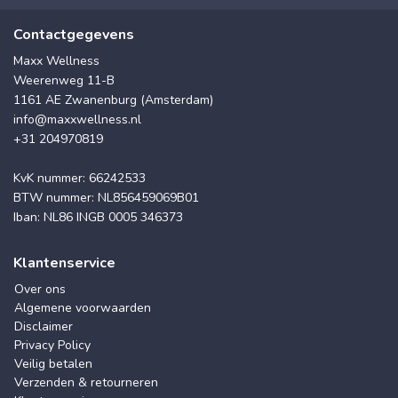
Contactgegevens
Maxx Wellness
Weerenweg 11-B
1161 AE Zwanenburg (Amsterdam)
info@maxxwellness.nl
+31 204970819
KvK nummer: 66242533
BTW nummer: NL856459069B01
Iban: NL86 INGB 0005 346373
Klantenservice
Over ons
Algemene voorwaarden
Disclaimer
Privacy Policy
Veilig betalen
Verzenden & retourneren