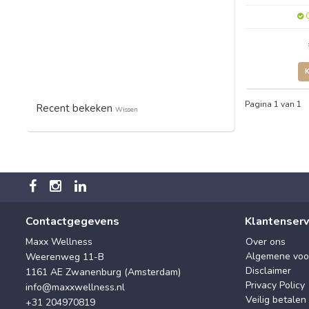
O
Pagina 1 van 1
Recent bekeken
Wissen
Contactgegevens
Klantenserv
Maxx Wellness
Over ons
Algemene voo
Weerenweg 11-B
Disclaimer
1161 AE Zwanenburg (Amsterdam)
Privacy Policy
info@maxxwellness.nl
Veilig betalen
+31 204970819