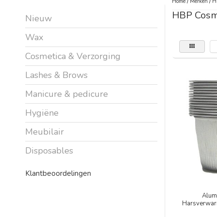
Home
/
Merken
/
H
HBP Cosm
Nieuw
Wax
Cosmetica & Verzorging
Lashes & Brows
Manicure & pedicure
Hygiëne
Meubilair
Disposables
Klantbeoordelingen
Alum
Harsverwar