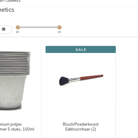
BP Cosmetics
etics
€
0
€
5
SALE
inium potjes
Blush/Poederkwast
mer 5 stuks, 100ml
Eekhoornhaar (2)