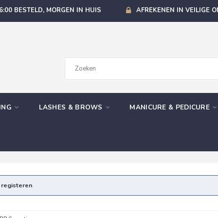
6:00 BESTELD, MORGEN IN HUIS
AFREKENEN IN VEILIGE 
GING
LASHES & BROWS
MANICURE & PEDICURE
e
registeren
.