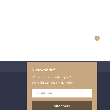
1
Nieuwsbrief
Wilt u op de hoogte blijven?
Word lid van onze mailinglijst:
Abonneer