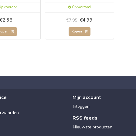
p voorraad
Op voorraad
€2,35
€4,99
€7,95
Kopen
Kopen
ice
Mijn account
Inloggen
rwaarden
RSS feeds
Nieuwste producten