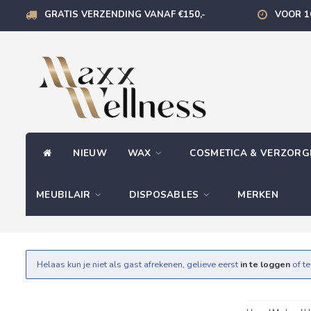
GRATIS VERZENDING VANAF €150,-
VOOR 1
NIEUW
WAX
COSMETICA & VERZOR
MEUBILAIR
DISPOSABLES
MERKEN
Helaas kun je niet als gast afrekenen, gelieve eerst
in te loggen
of t