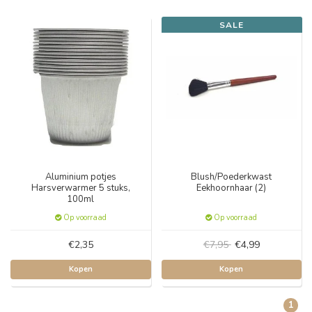
SALE
Aluminium potjes
Blush/Poederkwast
Harsverwarmer 5 stuks,
Eekhoornhaar (2)
100ml
Op voorraad
Op voorraad
€2,35
€7,95
€4,99
Kopen
Kopen
1