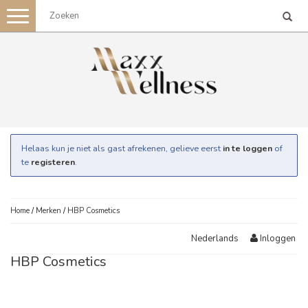
Toggle
navigation
Helaas kun je niet als gast afrekenen, gelieve eerst
in te loggen
of
te
registeren
.
Home
/
Merken
/
HBP Cosmetics
Inloggen
Nederlands
HBP Cosmetics