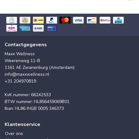
Contactgegevens
Maxx Wellness
Weerenweg 11-B
1161 AE Zwanenburg (Amsterdam)
info@maxxwellness.nl
+31 204970819
KvK nummer: 66242533
BTW nummer: NL856459069B01
Iban: NL86 INGB 0005 346373
Klantenservice
Over ons