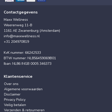
Contactgegevens
Maxx Wellness
Weerenweg 11-B
1161 AE Zwanenburg (Amsterdam)
info@maxxwellness.nl
+31 204970819
KvK nummer: 66242533
BTW nummer: NL856459069B01
Iban: NL86 INGB 0005 346373
Klantenservice
Over ons
Algemene voorwaarden
Disclaimer
Privacy Policy
Veilig betalen
Verzenden & retourneren