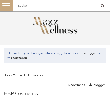
Toggle
navigation
Helaas kun je niet als gast afrekenen, gelieve eerst
in te loggen
of
te
registeren
.
Home
/
Merken
/
HBP Cosmetics
Inloggen
Nederlands
HBP Cosmetics