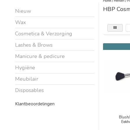
Home
/
Merken
/
H
HBP Cosm
Nieuw
Wax
Cosmetica & Verzorging
Lashes & Brows
Manicure & pedicure
Hygiëne
Meubilair
Disposables
Klantbeoordelingen
Blush
Eekh