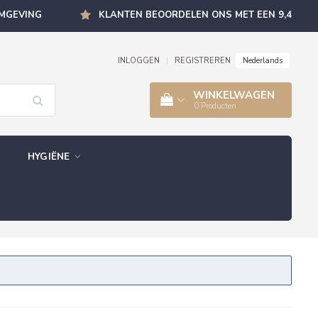
OMGEVING
KLANTEN BEOORDELEN ONS MET EEN 9,4
Nederlands
INLOGGEN
|
REGISTREREN
WINKELWAGEN
0
Producten
HYGIËNE