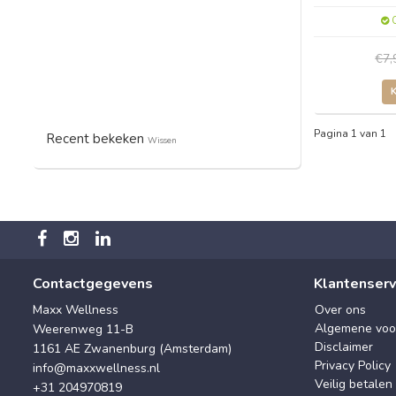
O
€7
Pagina 1 van 1
Recent bekeken
Wissen
Contactgegevens
Klantenserv
Maxx Wellness
Over ons
Algemene voo
Weerenweg 11-B
Disclaimer
1161 AE Zwanenburg (Amsterdam)
Privacy Policy
info@maxxwellness.nl
Veilig betalen
+31 204970819