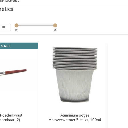
BP Cosmetics
etics
€
0
€
5
SALE
/Poederkwast
Aluminium potjes
oornhaar (2)
Harsverwarmer 5 stuks, 100ml