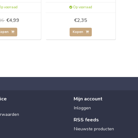
p voorraad
Op voorraad
€4,99
€2,35
,95
Kopen
Kopen
ice
Mijn account
Inloggen
rwaarden
RSS feeds
Nieuwste producten