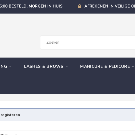
6:00 BESTELD, MORGEN IN HUIS
AFREKENEN IN VEILIGE 
GING
LASHES & BROWS
MANICURE & PEDICURE
e
registeren
.