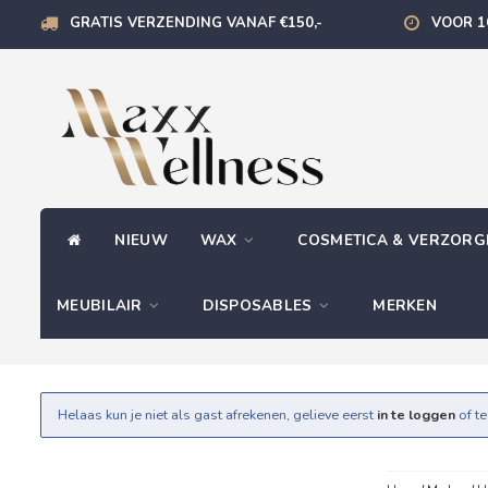
GRATIS VERZENDING VANAF €150,-
VOOR 1
NIEUW
WAX
COSMETICA & VERZOR
MEUBILAIR
DISPOSABLES
MERKEN
Helaas kun je niet als gast afrekenen, gelieve eerst
in te loggen
of t