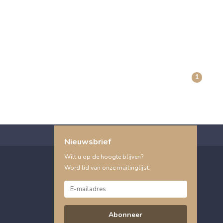
1
Nieuwsbrief
Wilt u op de hoogte blijven?
Word lid van onze mailinglijst:
Abonneer