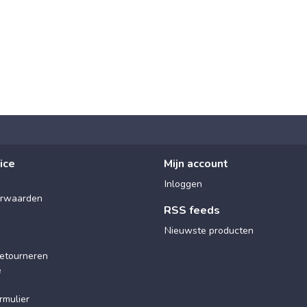
ice
Mijn account
Inloggen
rwaarden
RSS feeds
Nieuwste producten
etourneren
e
rmulier