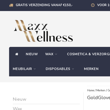
GRATIS VERZENDING VANAF €150,-
VOOR 1
NIEUW
WAX
COSMETICA & VERZOR
MEUBILAIR
DISPOSABLES
MERKEN
Home
/
Merken
/
G
GoldGlov
Nieuw
Wax