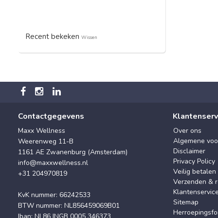
Recent bekeken
Wissen
Contactgegevens
Klantenserv
Maxx Wellness
Over ons
Algemene voo
Weerenweg 11-B
Disclaimer
1161 AE Zwanenburg (Amsterdam)
Privacy Policy
info@maxxwellness.nl
Veilig betalen
+31 204970819
Verzenden & r
Klantenservic
KvK nummer: 66242533
Sitemap
BTW nummer: NL856459069B01
Herroepingsfo
Iban: NL86 INGB 0005 346373