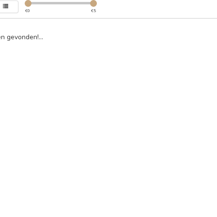
€
0
€
5
n gevonden!...