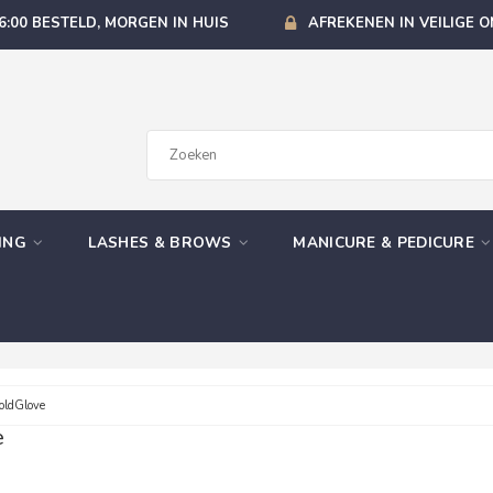
6:00 BESTELD, MORGEN IN HUIS
AFREKENEN IN VEILIGE 
GING
LASHES & BROWS
MANICURE & PEDICURE
oldGlove
e