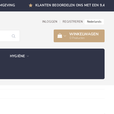
OMGEVING
KLANTEN BEOORDELEN ONS MET EEN 9,4
Nederlands
INLOGGEN
|
REGISTREREN
WINKELWAGEN
0
Producten
HYGIËNE