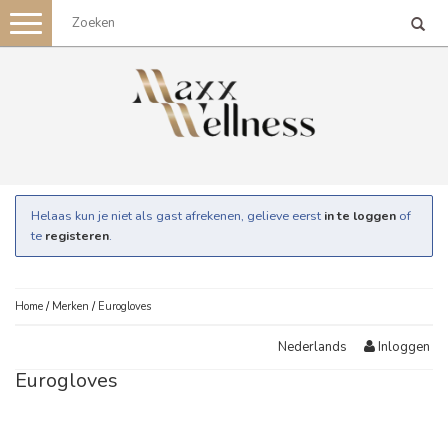
Toggle
navigation
Helaas kun je niet als gast afrekenen, gelieve eerst
in te loggen
of
te
registeren
.
Home
/
Merken
/
Eurogloves
Inloggen
Nederlands
Eurogloves