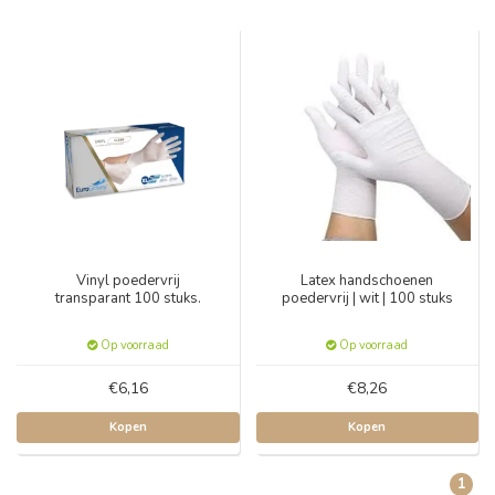
Vinyl poedervrij
Latex handschoenen
transparant 100 stuks.
poedervrij | wit | 100 stuks
Op voorraad
Op voorraad
€6,16
€8,26
Kopen
Kopen
1