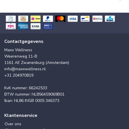
Contactgegevens
Maxx Wellness
Weerenweg 11-B
1161 AE Zwanenburg (Amsterdam)
info@maxxwellness.nl
+31 204970819
KvK nummer: 66242533
BTW nummer: NL856459069B01
Iban: NL86 INGB 0005 346373
Klantenservice
Over ons