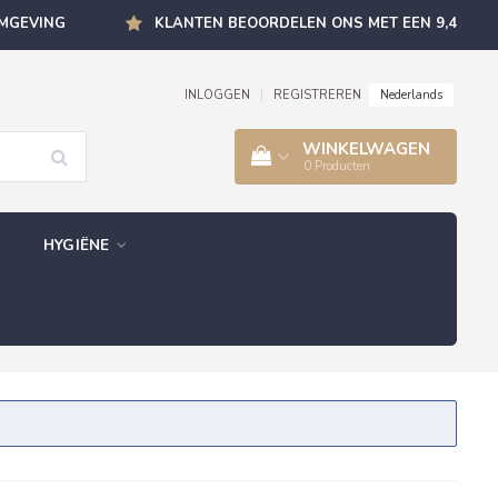
OMGEVING
KLANTEN BEOORDELEN ONS MET EEN 9,4
Nederlands
INLOGGEN
|
REGISTREREN
WINKELWAGEN
0
Producten
HYGIËNE