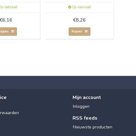
p voorraad
Op voorraad
€6,16
€8,26
Kopen
Kopen
ice
Mijn account
Inloggen
rwaarden
RSS feeds
Nieuwste producten