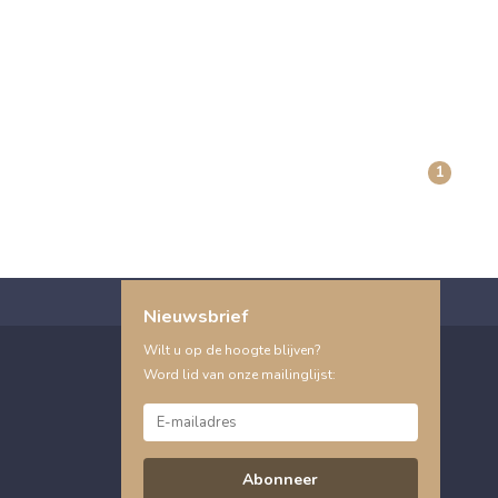
1
Nieuwsbrief
Wilt u op de hoogte blijven?
Word lid van onze mailinglijst:
Abonneer