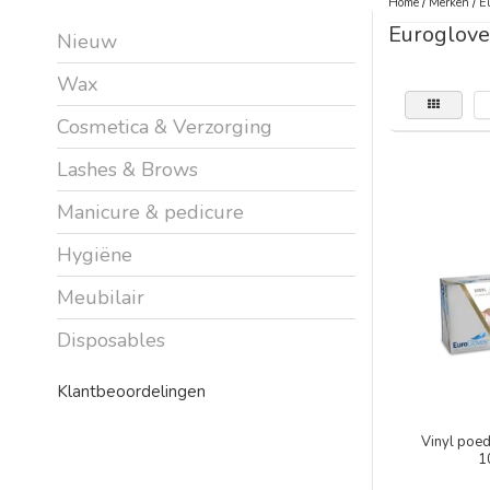
Home
/
Merken
/
E
Euroglove
Nieuw
Wax
Cosmetica & Verzorging
Lashes & Brows
Manicure & pedicure
Hygiëne
Meubilair
Disposables
Klantbeoordelingen
Vinyl poed
1