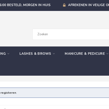
6:00 BESTELD, MORGEN IN HUIS
AFREKENEN IN VEILIGE 
GING
LASHES & BROWS
MANICURE & PEDICURE
e
registeren
.