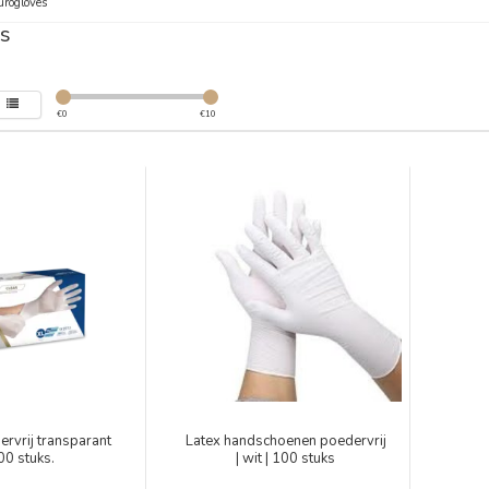
urogloves
s
€
0
€
10
ervrij transparant
Latex handschoenen poedervrij
00 stuks.
| wit | 100 stuks