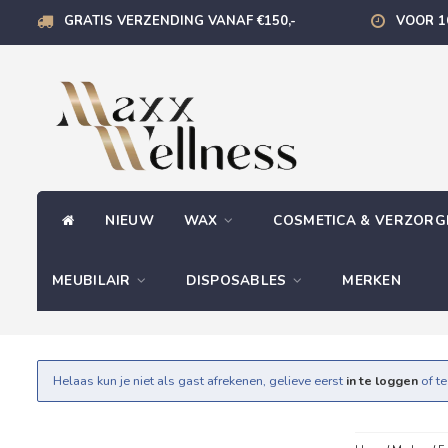
GRATIS VERZENDING VANAF €150,-
VOOR 1
NIEUW
WAX
COSMETICA & VERZOR
MEUBILAIR
DISPOSABLES
MERKEN
Helaas kun je niet als gast afrekenen, gelieve eerst
in te loggen
of t