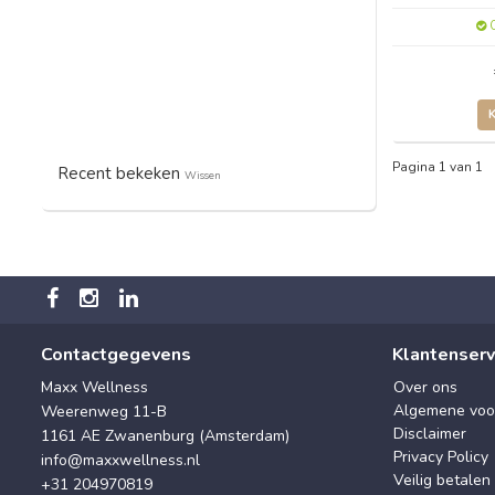
O
Pagina 1 van 1
Recent bekeken
Wissen
Contactgegevens
Klantenserv
Maxx Wellness
Over ons
Algemene voo
Weerenweg 11-B
Disclaimer
1161 AE Zwanenburg (Amsterdam)
Privacy Policy
info@maxxwellness.nl
Veilig betalen
+31 204970819