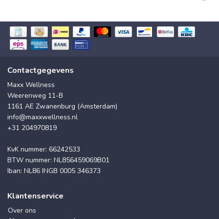
Contactgegevens
Maxx Wellness
Weerenweg 11-B
1161 AE Zwanenburg (Amsterdam)
info@maxxwellness.nl
+31 204970819
KvK nummer: 66242533
BTW nummer: NL856459069B01
Iban: NL86 INGB 0005 346373
Klantenservice
Over ons