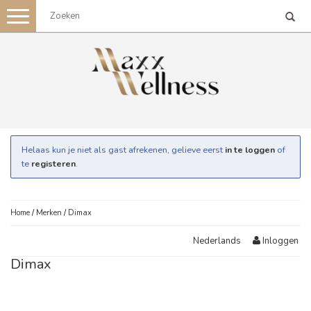
Toggle
navigation
Helaas kun je niet als gast afrekenen, gelieve eerst
in te loggen
of
te
registeren
.
Home
/
Merken
/
Dimax
Inloggen
Nederlands
Dimax