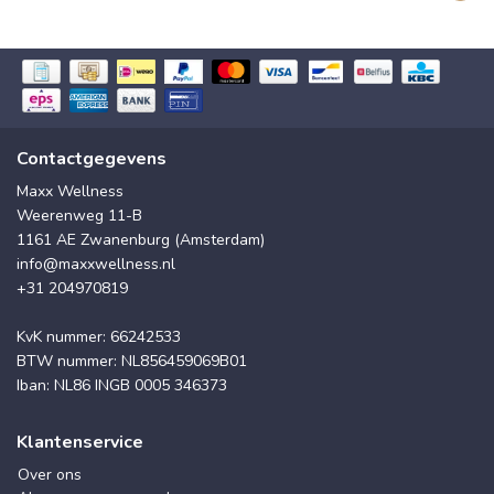
Contactgegevens
Maxx Wellness
Weerenweg 11-B
1161 AE Zwanenburg (Amsterdam)
info@maxxwellness.nl
+31 204970819
KvK nummer: 66242533
BTW nummer: NL856459069B01
Iban: NL86 INGB 0005 346373
Klantenservice
Over ons