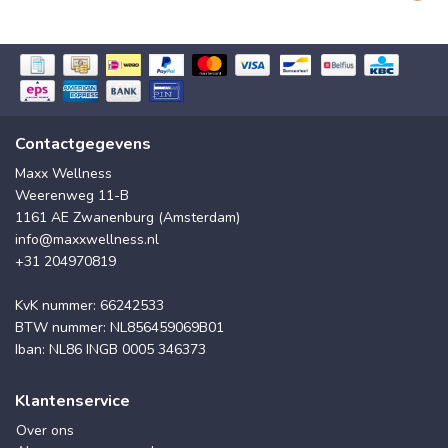
Contactgegevens
Maxx Wellness
Weerenweg 11-B
1161 AE Zwanenburg (Amsterdam)
info@maxxwellness.nl
+31 204970819
KvK nummer: 66242533
BTW nummer: NL856459069B01
Iban: NL86 INGB 0005 346373
Klantenservice
Over ons