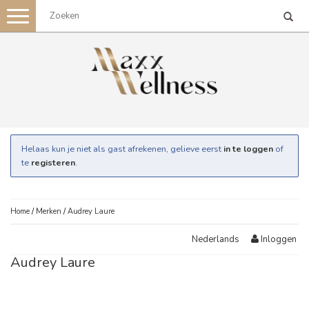
Toggle
navigation
Helaas kun je niet als gast afrekenen, gelieve eerst
in te loggen
of
te
registeren
.
Home
/
Merken
/
Audrey Laure
Inloggen
Nederlands
Audrey Laure