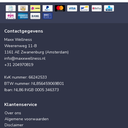
Contactgegevens
Maxx Wellness
Weerenweg 11-B
1161 AE Zwanenburg (Amsterdam)
info@maxxwellness.nl
+31 204970819
KvK nummer: 66242533
BTW nummer: NL856459069B01
Iban: NL86 INGB 0005 346373
Klantenservice
Over ons
Algemene voorwaarden
Disclaimer