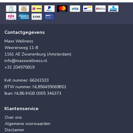
Contactgegevens
Maxx Wellness
Weerenweg 11-B
1161 AE Zwanenburg (Amsterdam)
info@maxxwellness.nl
+31 204970819
KvK nummer: 66242533
BTW nummer: NL856459069B01
Iban: NL86 INGB 0005 346373
Klantenservice
Over ons
Algemene voorwaarden
Disclaimer