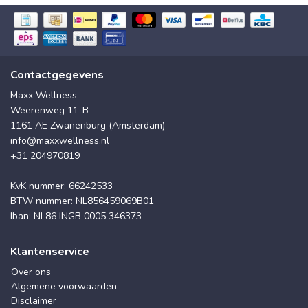
Contactgegevens
Maxx Wellness
Weerenweg 11-B
1161 AE Zwanenburg (Amsterdam)
info@maxxwellness.nl
+31 204970819
KvK nummer: 66242533
BTW nummer: NL856459069B01
Iban: NL86 INGB 0005 346373
Klantenservice
Over ons
Algemene voorwaarden
Disclaimer