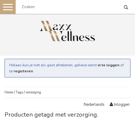
Toggle
navigation
Helaas kun je niet als gast afrekenen, gelieve eerst
in te loggen
of
te
registeren
.
Home
/
Tags
/
verzorging.
Inloggen
Nederlands
Producten getagd met verzorging.