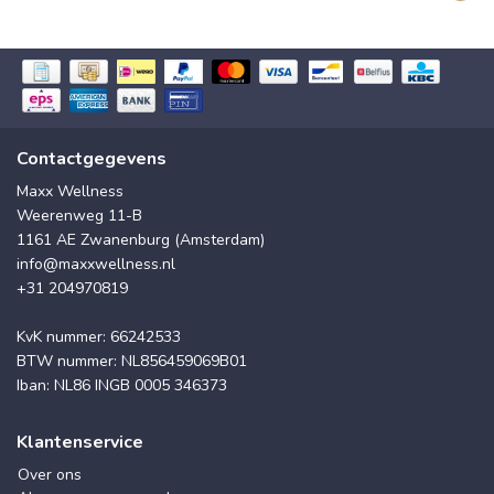
Contactgegevens
Maxx Wellness
Weerenweg 11-B
1161 AE Zwanenburg (Amsterdam)
info@maxxwellness.nl
+31 204970819
KvK nummer: 66242533
BTW nummer: NL856459069B01
Iban: NL86 INGB 0005 346373
Klantenservice
Over ons