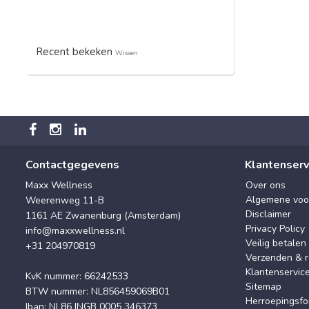
Recent bekeken
Wissen
Contactgegevens
Klantenserv
Maxx Wellness
Over ons
Algemene voo
Weerenweg 11-B
Disclaimer
1161 AE Zwanenburg (Amsterdam)
Privacy Policy
info@maxxwellness.nl
Veilig betalen
+31 204970819
Verzenden & r
Klantenservic
KvK nummer: 66242533
Sitemap
BTW nummer: NL856459069B01
Herroepingsfo
Iban: NL86 INGB 0005 346373