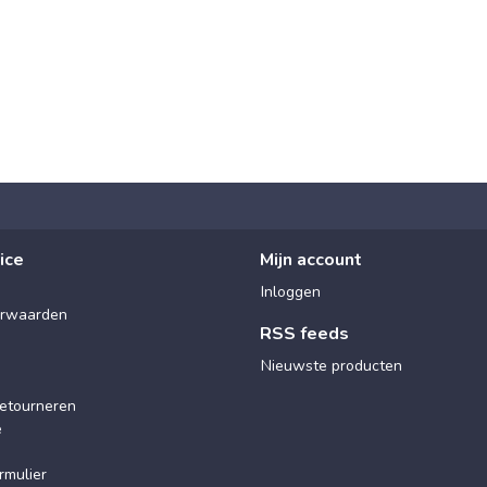
ice
Mijn account
Inloggen
rwaarden
RSS feeds
Nieuwste producten
etourneren
e
rmulier