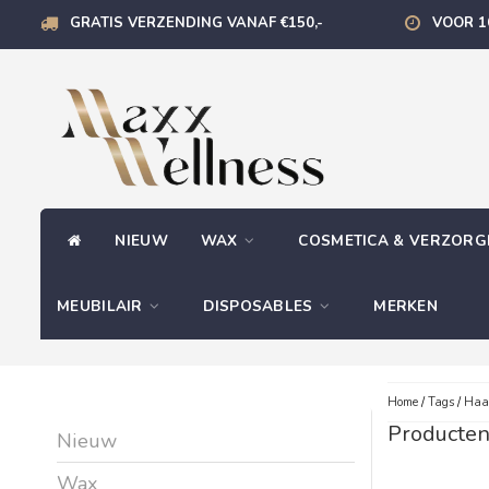
GRATIS VERZENDING VANAF €150,-
VOOR 1
NIEUW
WAX
COSMETICA & VERZOR
MEUBILAIR
DISPOSABLES
MERKEN
Home
/
Tags
/
Haar
Producten
Nieuw
Wax