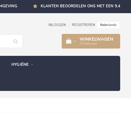
OMGEVING
KLANTEN BEOORDELEN ONS MET EEN 9,4
Nederlands
INLOGGEN
|
REGISTREREN
WINKELWAGEN
0
Producten
HYGIËNE