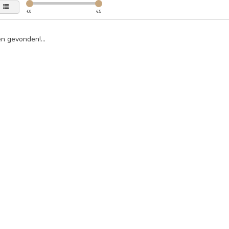
€
0
€
5
n gevonden!...