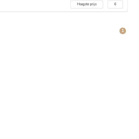
Hoogste prijs
6
1