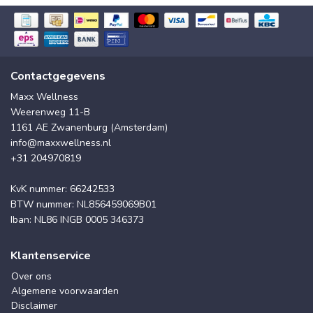
Contactgegevens
Maxx Wellness
Weerenweg 11-B
1161 AE Zwanenburg (Amsterdam)
info@maxxwellness.nl
+31 204970819
KvK nummer: 66242533
BTW nummer: NL856459069B01
Iban: NL86 INGB 0005 346373
Klantenservice
Over ons
Algemene voorwaarden
Disclaimer