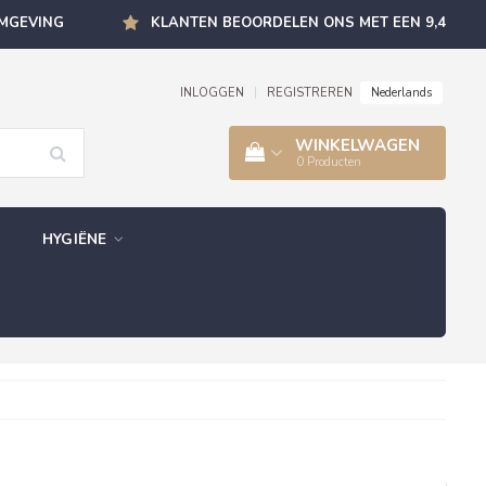
OMGEVING
KLANTEN BEOORDELEN ONS MET EEN 9,4
Nederlands
INLOGGEN
|
REGISTREREN
WINKELWAGEN
0
Producten
HYGIËNE