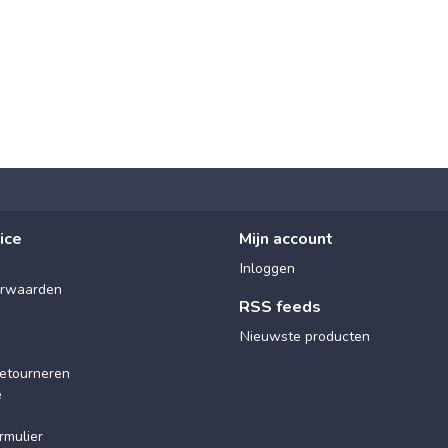
ice
Mijn account
Inloggen
rwaarden
RSS feeds
Nieuwste producten
etourneren
e
rmulier