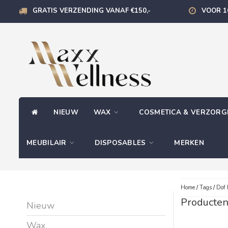
GRATIS VERZENDING VANAF €150,-
VOOR 1
NIEUW
WAX
COSMETICA & VERZOR
MEUBILAIR
DISPOSABLES
MERKEN
Home
/
Tags
/
Dof
Producten
Nieuw
Wax