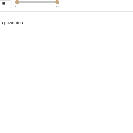
€
0
€
5
n gevonden!...