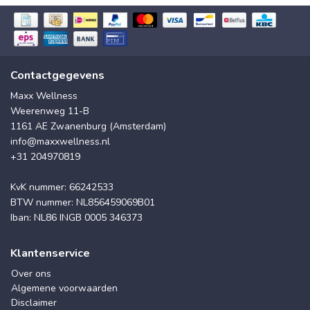
Contactgegevens
Maxx Wellness
Weerenweg 11-B
1161 AE Zwanenburg (Amsterdam)
info@maxxwellness.nl
+31 204970819
KvK nummer: 66242533
BTW nummer: NL856459069B01
Iban: NL86 INGB 0005 346373
Klantenservice
Over ons
Algemene voorwaarden
Disclaimer