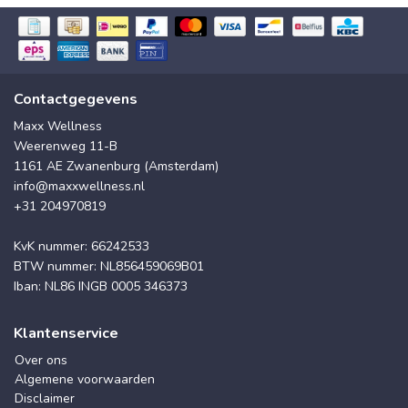
Contactgegevens
Maxx Wellness
Weerenweg 11-B
1161 AE Zwanenburg (Amsterdam)
info@maxxwellness.nl
+31 204970819
KvK nummer: 66242533
BTW nummer: NL856459069B01
Iban: NL86 INGB 0005 346373
Klantenservice
Over ons
Algemene voorwaarden
Disclaimer