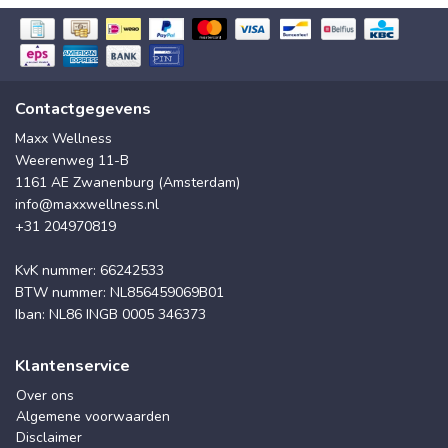
Contactgegevens
Maxx Wellness
Weerenweg 11-B
1161 AE Zwanenburg (Amsterdam)
info@maxxwellness.nl
+31 204970819
KvK nummer: 66242533
BTW nummer: NL856459069B01
Iban: NL86 INGB 0005 346373
Klantenservice
Over ons
Algemene voorwaarden
Disclaimer