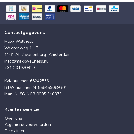
Contactgegevens
Maxx Wellness
Weerenweg 11-B
1161 AE Zwanenburg (Amsterdam)
info@maxxwellness.nl
+31 204970819
KvK nummer: 66242533
BTW nummer: NL856459069B01
Iban: NL86 INGB 0005 346373
Klantenservice
Over ons
Algemene voorwaarden
Disclaimer