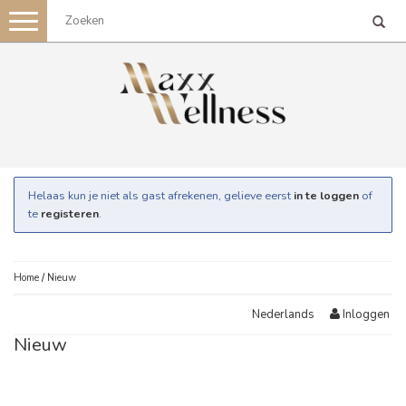
Toggle
navigation
Helaas kun je niet als gast afrekenen, gelieve eerst
in te loggen
of
te
registeren
.
Home
/
Nieuw
Inloggen
Nederlands
Nieuw