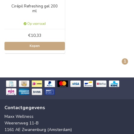
Cirépil Refreshing gel 200
ml
Op voorraad
€10,33
Kopen
1
Contactgegevens
Maxx Wellness
Weerenweg 11-B
1161 AE Zwanenburg (Amsterdam)