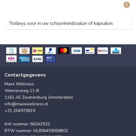
1
Trolleys voor in uw schoonheidssalon of kapsalon.
Contactgegevens
Maxx Wellness
Weerenweg 11-B
1161 AE Zwanenburg (Amsterdam)
info@maxxwellness.nl
+31 204970819
KvK nummer: 66242533
BTW nummer: NL856459069B01