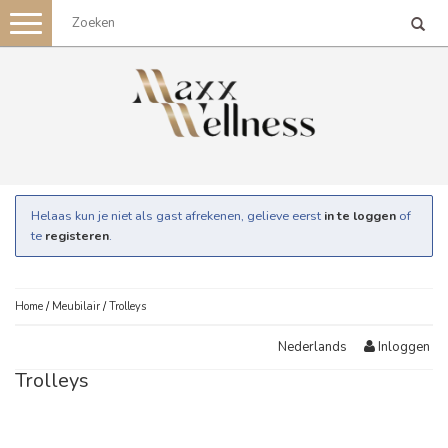
Toggle
navigation
Helaas kun je niet als gast afrekenen, gelieve eerst
in te loggen
of
te
registeren
.
Home
/
Meubilair
/
Trolleys
Inloggen
Nederlands
Trolleys