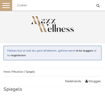
Toggle
navigation
Helaas kun je niet als gast afrekenen, gelieve eerst
in te loggen
of
te
registeren
.
Home
/
Meubilair
/
Spiegels
Inloggen
Nederlands
Spiegels