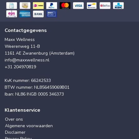
Contactgegevens
Maxx Wellness
Weerenweg 11-B
1161 AE Zwanenburg (Amsterdam)
info@maxxwellness.nl
+31 204970819
KvK nummer: 66242533
BTW nummer: NL856459069B01
Iban: NL86 INGB 0005 346373
Klantenservice
Over ons
Algemene voorwaarden
Disclaimer
Privacy Policy