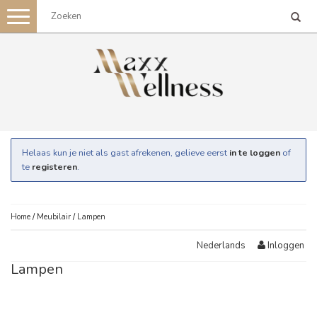
Toggle
navigation
Helaas kun je niet als gast afrekenen, gelieve eerst
in te loggen
of
te
registeren
.
Home
/
Meubilair
/
Lampen
Inloggen
Nederlands
Lampen