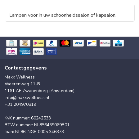
Lampen voor in uw schoonheidssalon of kapsalon.
Contactgegevens
Maxx Wellness
Weerenweg 11-B
1161 AE Zwanenburg (Amsterdam)
info@maxxwellness.nl
+31 204970819
KvK nummer: 66242533
BTW nummer: NL856459069B01
Iban: NL86 INGB 0005 346373