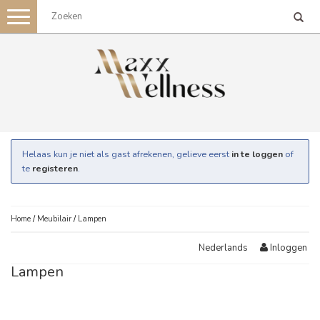
Toggle
navigation
Helaas kun je niet als gast afrekenen, gelieve eerst
in te loggen
of
te
registeren
.
Home
/
Meubilair
/
Lampen
Inloggen
Nederlands
Lampen