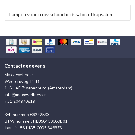
Lampen voor in uw schoonheidssalon of kapsalon.
Contactgegevens
Maxx Wellness
Weerenweg 11-B
1161 AE Zwanenburg (Amsterdam)
info@maxxwellness.nl
+31 204970819
KvK nummer: 66242533
BTW nummer: NL856459069B01
Iban: NL86 INGB 0005 346373