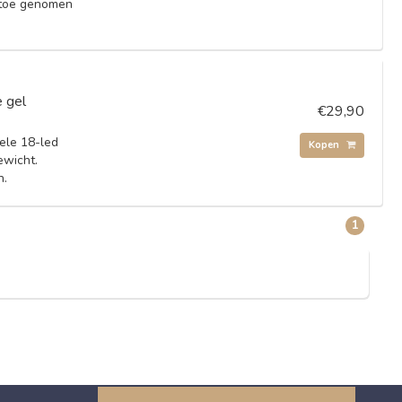
 toe genomen
 gel
€29,90
ele 18-led
Kopen
ewicht.
n.
1