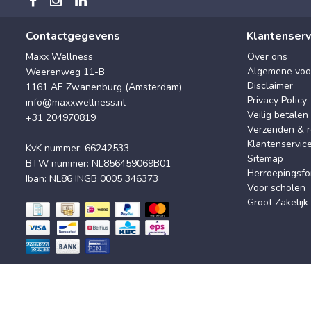
Contactgegevens
Klantenserv
Maxx Wellness
Over ons
Algemene voo
Weerenweg 11-B
Disclaimer
1161 AE Zwanenburg (Amsterdam)
Privacy Policy
info@maxxwellness.nl
Veilig betalen
+31 204970819
Verzenden & r
Klantenservic
KvK nummer: 66242533
Sitemap
BTW nummer: NL856459069B01
Herroepingsfo
Iban: NL86 INGB 0005 346373
Voor scholen
Groot Zakelijk