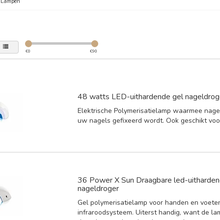
/
Lampen
€
0
€
90
48 watts LED-uithardende gel nageldrog
Elektrische Polymerisatielamp waarmee nagel
uw nagels gefixeerd wordt. Ook geschikt voo
36 Power X Sun Draagbare led-uitharden
nageldroger
Gel polymerisatielamp voor handen en voete
infraroodsysteem. Uiterst handig, want de la