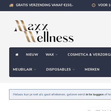
GRATIS VERZENDING VANAF €150,-
VOOR 1
NIEUW
WAX
COSMETICA & VERZOR
MEUBILAIR
DISPOSABLES
MERKEN
Helaas kun je niet als gast afrekenen, gelieve eerst
in te loggen
of t