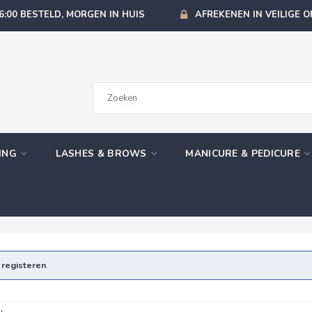
6:00 BESTELD, MORGEN IN HUIS
AFREKENEN IN VEILIGE 
GING
LASHES & BROWS
MANICURE & PEDICURE
e
registeren
.