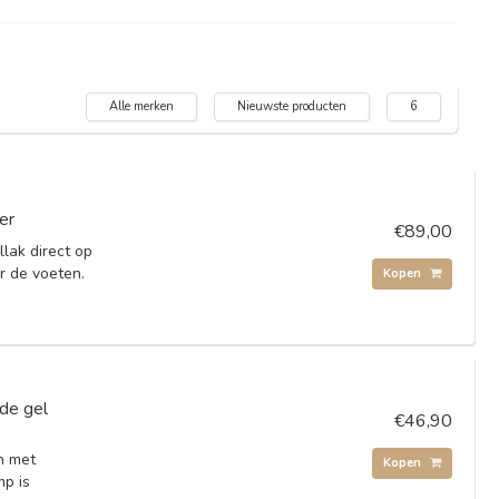
Alle merken
Nieuwste producten
6
er
€89,00
lak direct op
r de voeten.
Kopen
de gel
€46,90
n met
Kopen
mp is