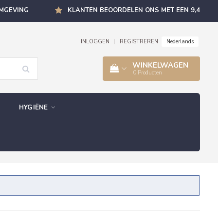
OMGEVING
KLANTEN BEOORDELEN ONS MET EEN 9,4
Nederlands
INLOGGEN
|
REGISTREREN
WINKELWAGEN
0
Producten
HYGIËNE