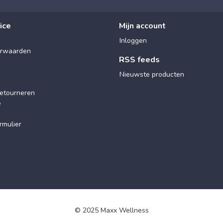
ice
Mijn account
Inloggen
rwaarden
RSS feeds
Nieuwste producten
etourneren
e
rmulier
© 2025 Maxx Wellness