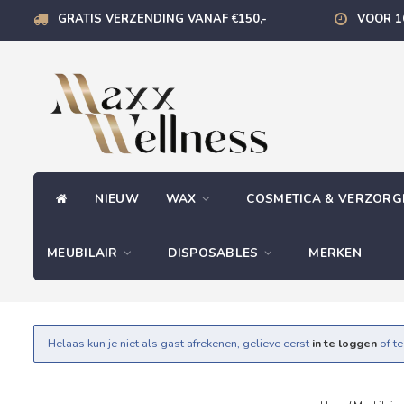
GRATIS VERZENDING VANAF €150,-
VOOR 1
NIEUW
WAX
COSMETICA & VERZOR
MEUBILAIR
DISPOSABLES
MERKEN
Helaas kun je niet als gast afrekenen, gelieve eerst
in te loggen
of t