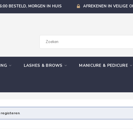
6:00 BESTELD, MORGEN IN HUIS
AFREKENEN IN VEILIGE 
GING
LASHES & BROWS
MANICURE & PEDICURE
e
registeren
.