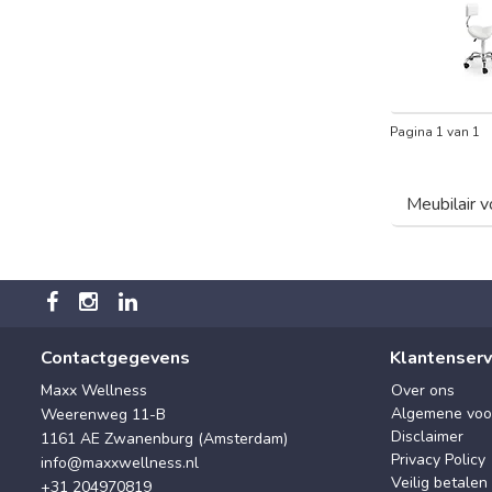
Pagina 1 van 1
Meubilair v
Contactgegevens
Klantenserv
Maxx Wellness
Over ons
Algemene voo
Weerenweg 11-B
Disclaimer
1161 AE Zwanenburg (Amsterdam)
Privacy Policy
info@maxxwellness.nl
Veilig betalen
+31 204970819