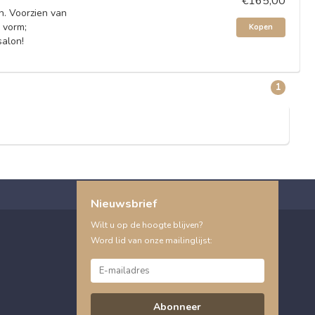
€165,00
n. Voorzien van
 vorm;
Kopen
salon!
1
Nieuwsbrief
Wilt u op de hoogte blijven?
Word lid van onze mailinglijst:
Abonneer