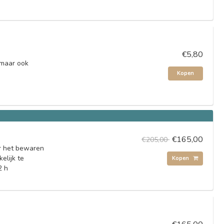
€5,80
 maar ook
Kopen
€165,00
€205,00
or het bewaren
elijk te
Kopen
2 h