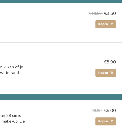
€9,50
€19,50
Kopen
€8,90
 kijken of je
 witte rand
Kopen
€5,00
€8,90
van 29 cm is
n make-up. De
Kopen