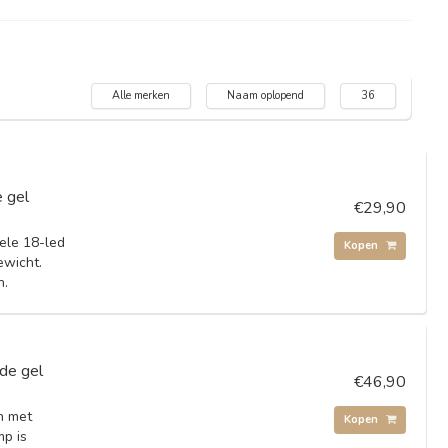
Alle merken
Naam oplopend
36
 gel
€29,90
ele 18-led
Kopen
ewicht.
n.
de gel
€46,90
n met
Kopen
mp is