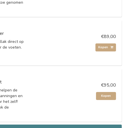
 toe genomen
er
€89,00
lak direct op
r de voeten.
Kopen
t
€95,00
helpen de
spanningen en
Kopen
 het zelf!
ok de