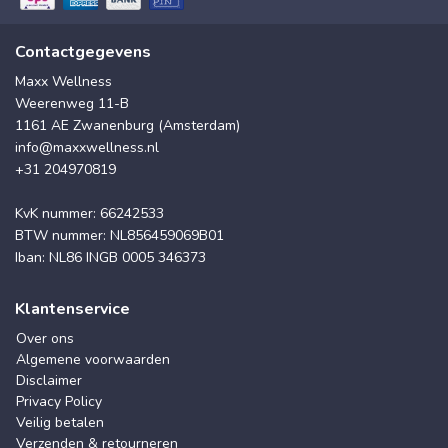
Contactgegevens
Maxx Wellness
Weerenweg 11-B
1161 AE Zwanenburg (Amsterdam)
info@maxxwellness.nl
+31 204970819
KvK nummer: 66242533
BTW nummer: NL856459069B01
Iban: NL86 INGB 0005 346373
Klantenservice
Over ons
Algemene voorwaarden
Disclaimer
Privacy Policy
Veilig betalen
Verzenden & retourneren