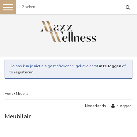
Toggle
navigation
Helaas kun je niet als gast afrekenen, gelieve eerst
in te loggen
of
te
registeren
.
Home
/
Meubilair
Inloggen
Nederlands
Meubilair