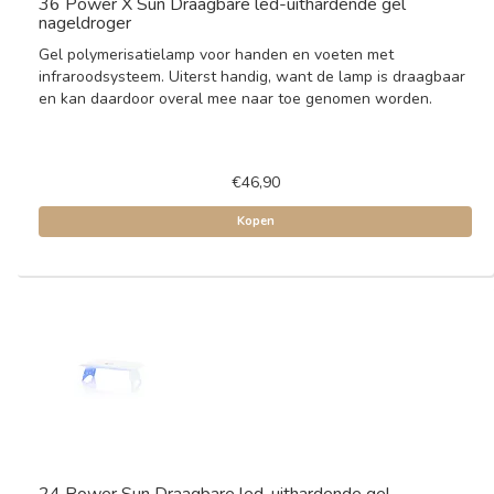
36 Power X Sun Draagbare led-uithardende gel
nageldroger
Gel polymerisatielamp voor handen en voeten met
infraroodsysteem. Uiterst handig, want de lamp is draagbaar
en kan daardoor overal mee naar toe genomen worden.
€46,90
Kopen