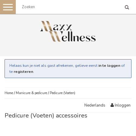
Toggle
navigation
Helaas kun je niet als gast afrekenen, gelieve eerst
in te loggen
of
te
registeren
.
Home
/
Manicure & pedicure
/
Pedicure (Voeten)
Inloggen
Nederlands
Pedicure (Voeten) accessoires