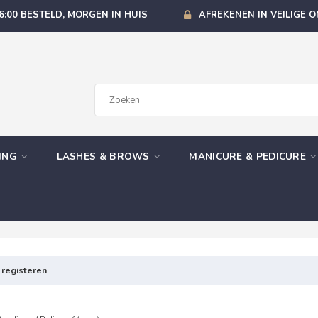
6:00 BESTELD, MORGEN IN HUIS
AFREKENEN IN VEILIGE 
GING
LASHES & BROWS
MANICURE & PEDICURE
e
registeren
.