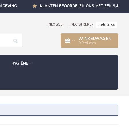
OMGEVING
KLANTEN BEOORDELEN ONS MET EEN 9,4
Nederlands
INLOGGEN
|
REGISTREREN
WINKELWAGEN
0
Producten
HYGIËNE