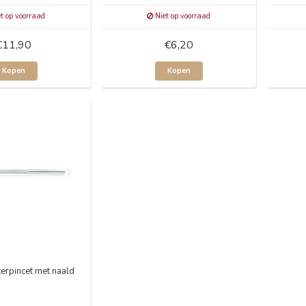
t op voorraad
Niet op voorraad
€11,90
€6,20
Kopen
Kopen
erpincet met naald