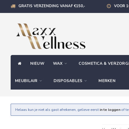
GRATIS VERZENDING VANAF €150,-
VOOR 1
NIEUW
WAX
COSMETICA & VERZOR
MEUBILAIR
DISPOSABLES
MERKEN
Helaas kun je niet als gast afrekenen, gelieve eerst
in te loggen
of t