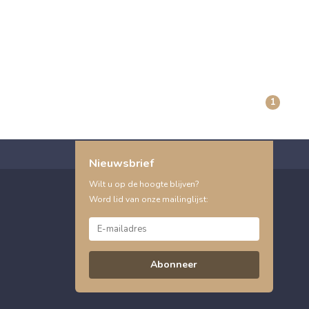
1
Nieuwsbrief
Wilt u op de hoogte blijven?
Word lid van onze mailinglijst:
Abonneer