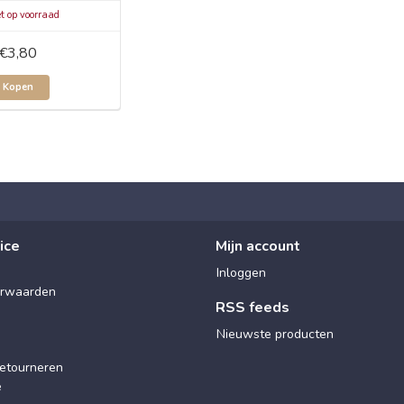
t op voorraad
€3,80
Kopen
ice
Mijn account
Inloggen
rwaarden
RSS feeds
Nieuwste producten
etourneren
e