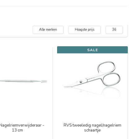
Alle merken
Hoogste prijs
36
SALE
Nagelriemverwijderaar -
RVS tweeledig nagel/nagelriem
13 cm
schaartje