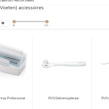
 pedicure
/
Pedicure (Voeten)
(Voeten) accessoires
€
0
€
15
 tray Professional
RVS Eeltverwijderaar
RVS 