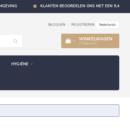
OMGEVING
KLANTEN BEOORDELEN ONS MET EEN 9,4
Nederlands
INLOGGEN
|
REGISTREREN
WINKELWAGEN
0
Producten
HYGIËNE