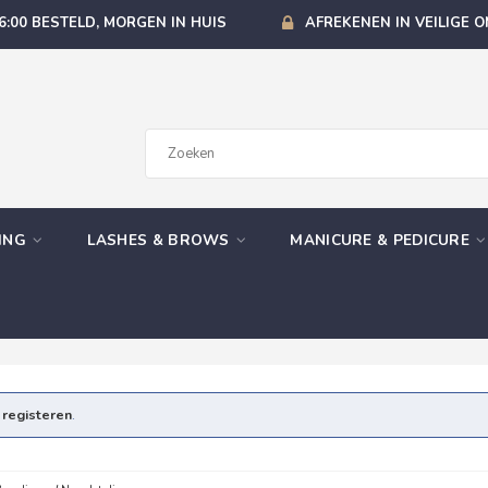
6:00 BESTELD, MORGEN IN HUIS
AFREKENEN IN VEILIGE 
GING
LASHES & BROWS
MANICURE & PEDICURE
e
registeren
.