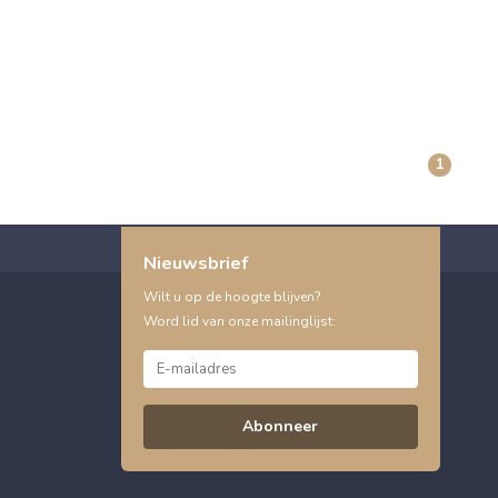
1
Nieuwsbrief
Wilt u op de hoogte blijven?
Word lid van onze mailinglijst:
Abonneer