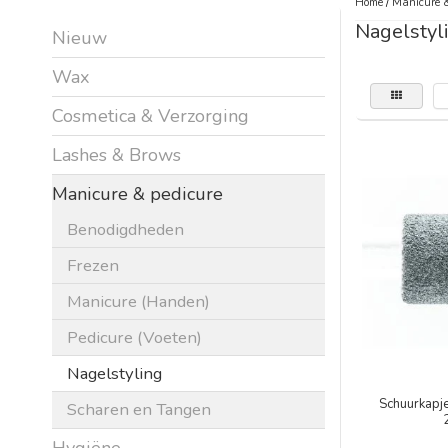
Home
/
Manicure &
Nagelstyl
Nieuw
Wax
Cosmetica & Verzorging
Lashes & Brows
Manicure & pedicure
Benodigdheden
Frezen
Manicure (Handen)
Pedicure (Voeten)
Nagelstyling
Schuurkapje
Scharen en Tangen
Hygiëne