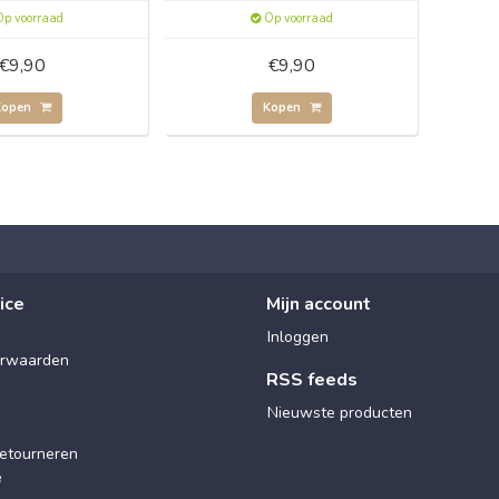
p voorraad
Op voorraad
€9,90
€9,90
Kopen
Kopen
ice
Mijn account
Inloggen
rwaarden
RSS feeds
Nieuwste producten
etourneren
e