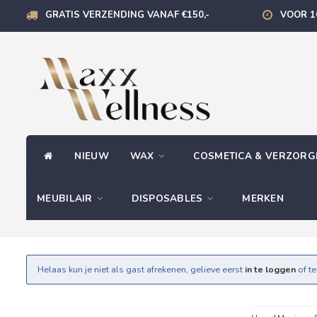
GRATIS VERZENDING VANAF €150,-
VOOR 1
NIEUW
WAX
COSMETICA & VERZOR
MEUBILAIR
DISPOSABLES
MERKEN
Helaas kun je niet als gast afrekenen, gelieve eerst
in te loggen
of t