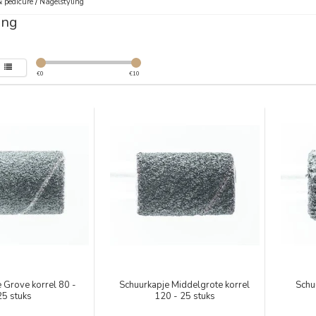
 pedicure
/
Nagelstyling
ing
€
0
€
10
 Grove korrel 80 -
Schuurkapje Middelgrote korrel
Schu
25 stuks
120 - 25 stuks