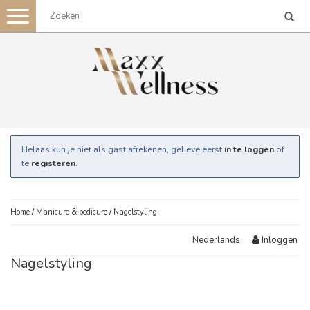
Toggle
navigation
Helaas kun je niet als gast afrekenen, gelieve eerst
in te loggen
of
te
registeren
.
Home
/
Manicure & pedicure
/
Nagelstyling
Inloggen
Nederlands
Nagelstyling