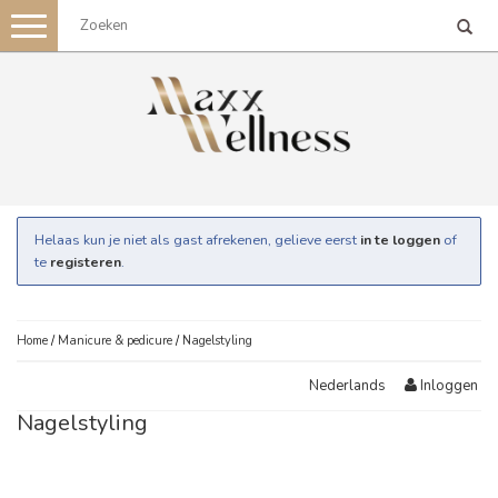
Toggle
navigation
Helaas kun je niet als gast afrekenen, gelieve eerst
in te loggen
of
te
registeren
.
Home
/
Manicure & pedicure
/
Nagelstyling
Inloggen
Nederlands
Nagelstyling