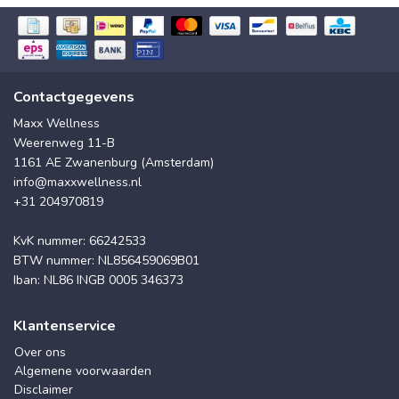
Contactgegevens
Maxx Wellness
Weerenweg 11-B
1161 AE Zwanenburg (Amsterdam)
info@maxxwellness.nl
+31 204970819
KvK nummer: 66242533
BTW nummer: NL856459069B01
Iban: NL86 INGB 0005 346373
Klantenservice
Over ons
Algemene voorwaarden
Disclaimer