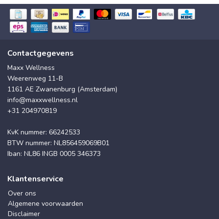
Contactgegevens
Maxx Wellness
Weerenweg 11-B
1161 AE Zwanenburg (Amsterdam)
info@maxxwellness.nl
+31 204970819
KvK nummer: 66242533
BTW nummer: NL856459069B01
Iban: NL86 INGB 0005 346373
Klantenservice
Over ons
Algemene voorwaarden
Disclaimer