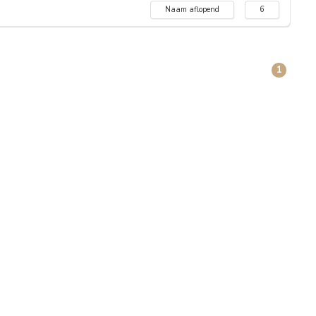
Naam aflopend
6
1