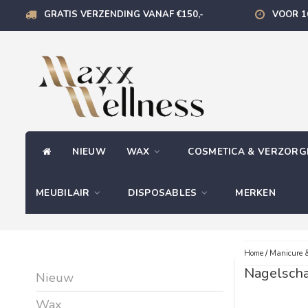
GRATIS VERZENDING VANAF €150,-
VOOR 1
NIEUW
WAX
COSMETICA & VERZOR
MEUBILAIR
DISPOSABLES
MERKEN
Home
/
Manicure &
Nagelsch
Nieuw
Wax