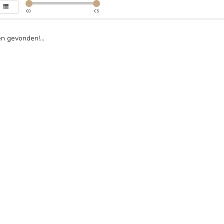
€
0
€
5
n gevonden!...