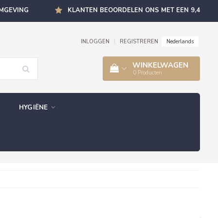
OMGEVING
KLANTEN BEOORDELEN ONS MET EEN 9,4
Nederlands
INLOGGEN
|
REGISTREREN
WINKELWAGEN
0
Producten
HYGIËNE