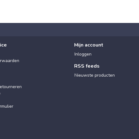
ice
Mijn account
Inloggen
rwaarden
RSS feeds
Nieuwste producten
etourneren
e
rmulier