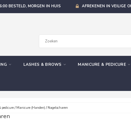
6:00 BESTELD, MORGEN IN HUIS
AFREKENEN IN VEILIGE 
GING
LASHES & BROWS
MANICURE & PEDICURE
 pedicure
/
Manicure (Handen)
/
Nagelscharen
aren