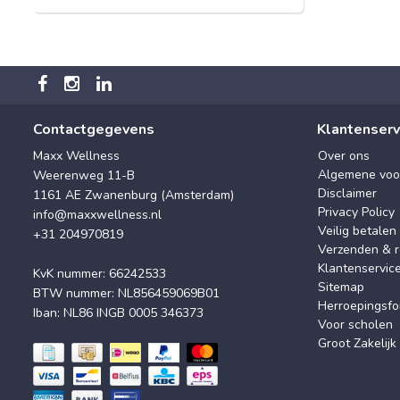
Contactgegevens
Klantenserv
Maxx Wellness
Over ons
Algemene voo
Weerenweg 11-B
Disclaimer
1161 AE Zwanenburg (Amsterdam)
Privacy Policy
info@maxxwellness.nl
Veilig betalen
+31 204970819
Verzenden & r
Klantenservic
KvK nummer: 66242533
Sitemap
BTW nummer: NL856459069B01
Herroepingsfo
Iban: NL86 INGB 0005 346373
Voor scholen
Groot Zakelijk