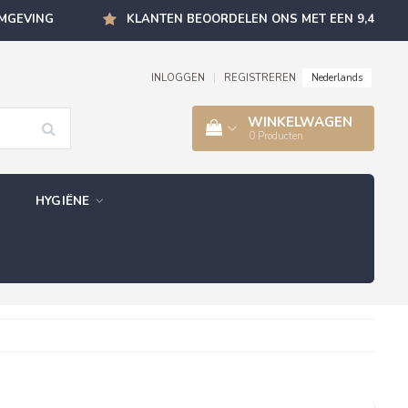
OMGEVING
KLANTEN BEOORDELEN ONS MET EEN 9,4
Nederlands
INLOGGEN
|
REGISTREREN
WINKELWAGEN
0
Producten
HYGIËNE