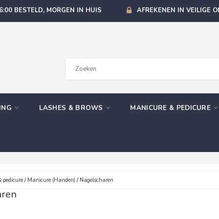
6:00 BESTELD, MORGEN IN HUIS
AFREKENEN IN VEILIGE 
GING
LASHES & BROWS
MANICURE & PEDICURE
 pedicure
/
Manicure (Handen)
/
Nagelscharen
aren