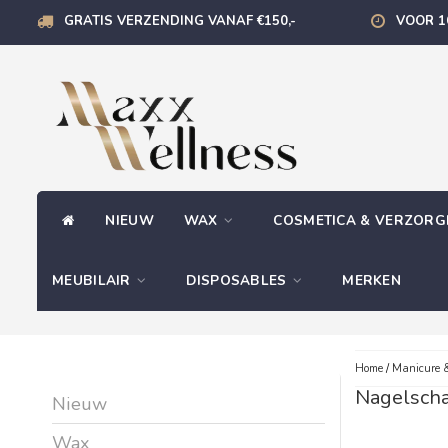
GRATIS VERZENDING VANAF €150,-
VOOR 1
NIEUW
WAX
COSMETICA & VERZOR
MEUBILAIR
DISPOSABLES
MERKEN
Home
/
Manicure &
Nagelsch
Nieuw
Wax