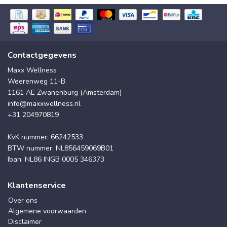
Contactgegevens
Maxx Wellness
Weerenweg 11-B
1161 AE Zwanenburg (Amsterdam)
info@maxxwellness.nl
+31 204970819
KvK nummer: 66242533
BTW nummer: NL856459069B01
Iban: NL86 INGB 0005 346373
Klantenservice
Over ons
Algemene voorwaarden
Disclaimer