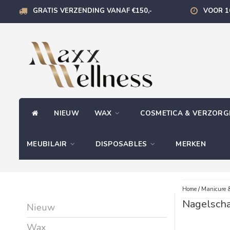
GRATIS VERZENDING VANAF €150,-
VOOR 1
NIEUW
WAX
COSMETICA & VERZOR
MEUBILAIR
DISPOSABLES
MERKEN
Home
/
Manicure &
Nagelsch
Nieuw
Wax