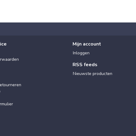
ice
Mijn account
Inloggen
rwaarden
RSS feeds
Nieuwste producten
etourneren
e
rmulier