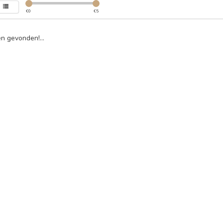
€
0
€
5
n gevonden!...