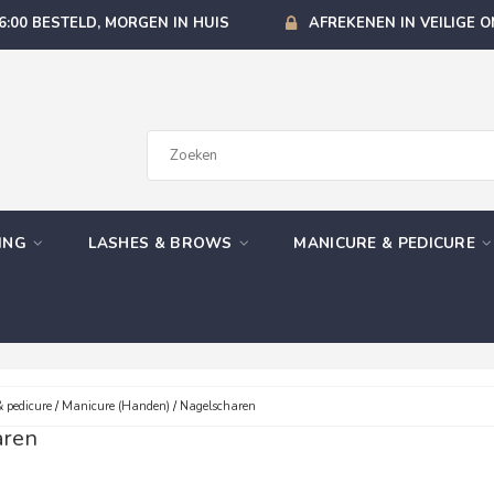
6:00 BESTELD, MORGEN IN HUIS
AFREKENEN IN VEILIGE 
GING
LASHES & BROWS
MANICURE & PEDICURE
 pedicure
/
Manicure (Handen)
/
Nagelscharen
aren