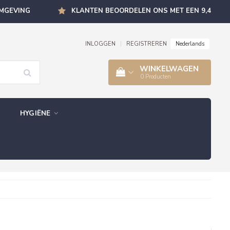
OMGEVING
KLANTEN BEOORDELEN ONS MET EEN 9,4
Nederlands
INLOGGEN
|
REGISTREREN
WINKELWAGEN
0
Producten
HYGIËNE