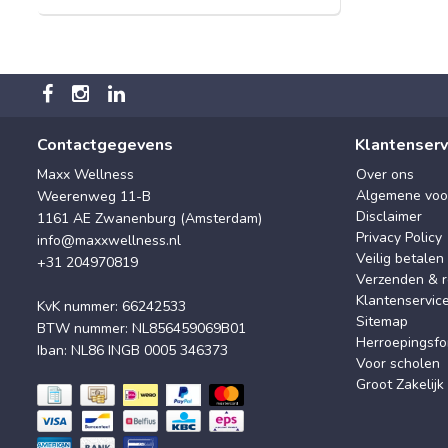
Contactgegevens
Klantenserv
Maxx Wellness
Over ons
Algemene voo
Weerenweg 11-B
Disclaimer
1161 AE Zwanenburg (Amsterdam)
Privacy Policy
info@maxxwellness.nl
Veilig betalen
+31 204970819
Verzenden & r
Klantenservic
KvK nummer: 66242533
Sitemap
BTW nummer: NL856459069B01
Herroepingsfo
Iban: NL86 INGB 0005 346373
Voor scholen
Groot Zakelijk