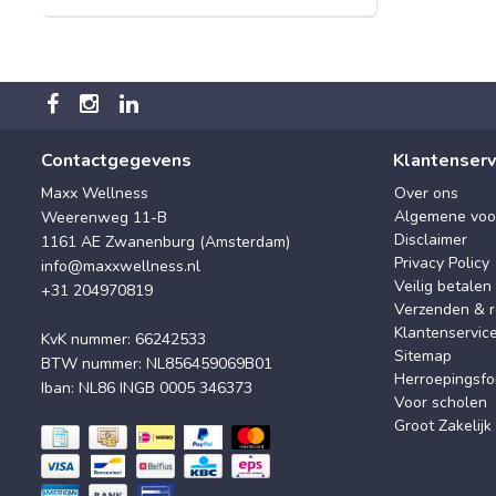
Contactgegevens
Klantenserv
Maxx Wellness
Over ons
Algemene voo
Weerenweg 11-B
Disclaimer
1161 AE Zwanenburg (Amsterdam)
Privacy Policy
info@maxxwellness.nl
Veilig betalen
+31 204970819
Verzenden & r
Klantenservic
KvK nummer: 66242533
Sitemap
BTW nummer: NL856459069B01
Herroepingsfo
Iban: NL86 INGB 0005 346373
Voor scholen
Groot Zakelijk