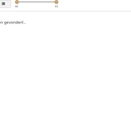
€
0
€
5
n gevonden!...