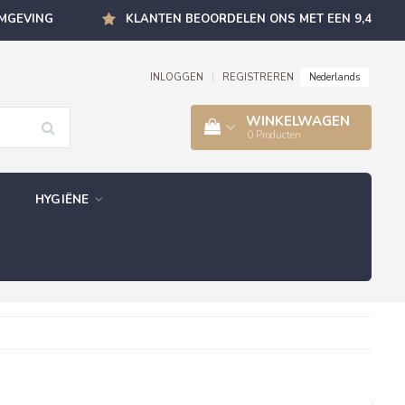
OMGEVING
KLANTEN BEOORDELEN ONS MET EEN 9,4
Nederlands
INLOGGEN
|
REGISTREREN
WINKELWAGEN
0
Producten
HYGIËNE