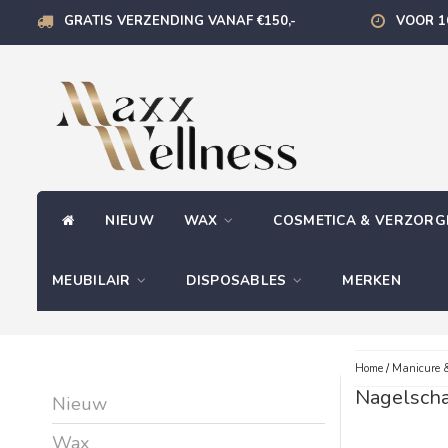
GRATIS VERZENDING VANAF €150,-
VOOR 1
NIEUW
WAX
COSMETICA & VERZOR
MEUBILAIR
DISPOSABLES
MERKEN
Home
/
Manicure &
Nagelsch
Nieuw
Wax