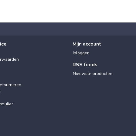
ice
Mijn account
Inloggen
rwaarden
RSS feeds
Nieuwste producten
etourneren
e
rmulier