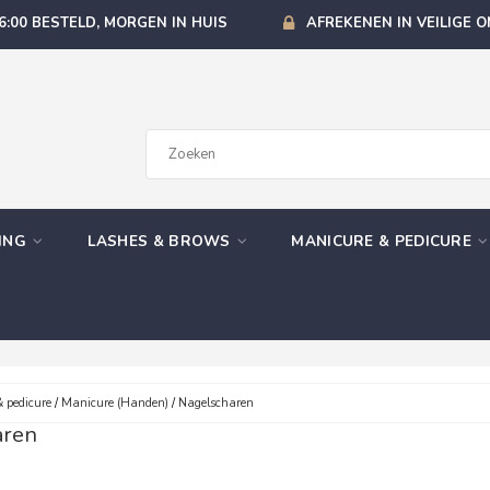
6:00 BESTELD, MORGEN IN HUIS
AFREKENEN IN VEILIGE 
GING
LASHES & BROWS
MANICURE & PEDICURE
 pedicure
/
Manicure (Handen)
/
Nagelscharen
aren