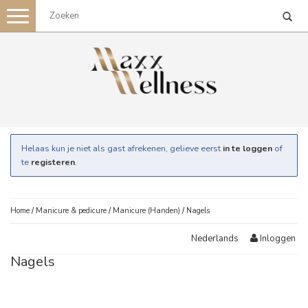
Toggle
navigation
Helaas kun je niet als gast afrekenen, gelieve eerst
in te loggen
of
te
registeren
.
Home
/
Manicure & pedicure
/
Manicure (Handen)
/
Nagels
Inloggen
Nederlands
Nagels