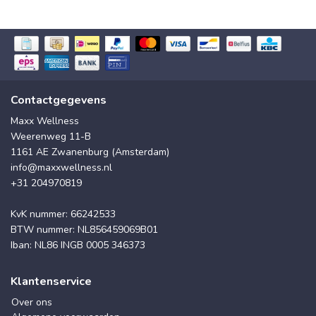
Contactgegevens
Maxx Wellness
Weerenweg 11-B
1161 AE Zwanenburg (Amsterdam)
info@maxxwellness.nl
+31 204970819
KvK nummer: 66242533
BTW nummer: NL856459069B01
Iban: NL86 INGB 0005 346373
Klantenservice
Over ons