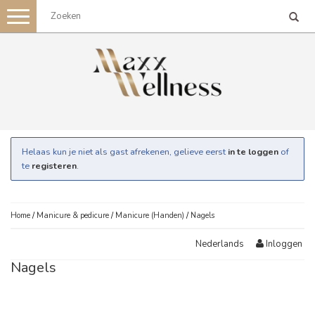
Toggle
navigation
Helaas kun je niet als gast afrekenen, gelieve eerst
in te loggen
of
te
registeren
.
Home
/
Manicure & pedicure
/
Manicure (Handen)
/
Nagels
Inloggen
Nederlands
Nagels