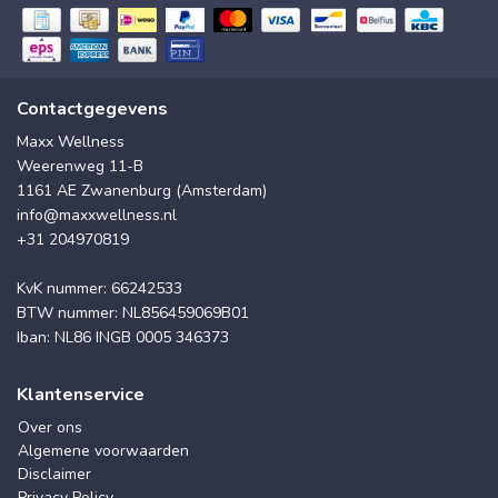
Contactgegevens
Maxx Wellness
Weerenweg 11-B
1161 AE Zwanenburg (Amsterdam)
info@maxxwellness.nl
+31 204970819
KvK nummer: 66242533
BTW nummer: NL856459069B01
Iban: NL86 INGB 0005 346373
Klantenservice
Over ons
Algemene voorwaarden
Disclaimer
Privacy Policy