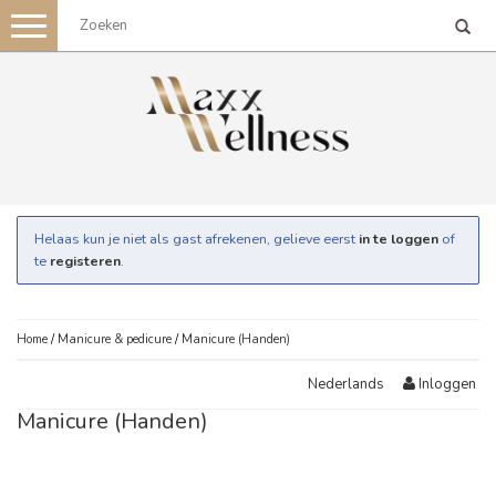
Toggle
navigation
Helaas kun je niet als gast afrekenen, gelieve eerst
in te loggen
of
te
registeren
.
Home
/
Manicure & pedicure
/
Manicure (Handen)
Inloggen
Nederlands
Manicure (Handen)