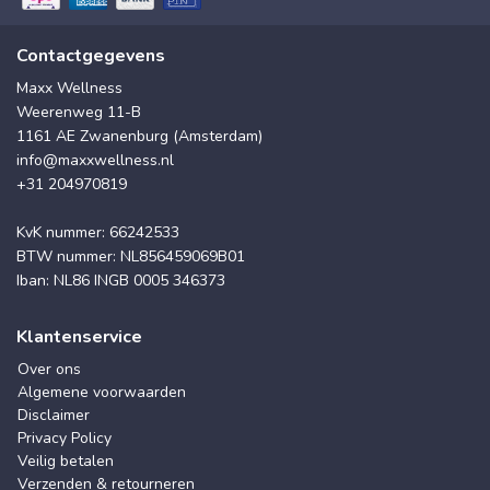
Contactgegevens
Maxx Wellness
Weerenweg 11-B
1161 AE Zwanenburg (Amsterdam)
info@maxxwellness.nl
+31 204970819
KvK nummer: 66242533
BTW nummer: NL856459069B01
Iban: NL86 INGB 0005 346373
Klantenservice
Over ons
Algemene voorwaarden
Disclaimer
Privacy Policy
Veilig betalen
Verzenden & retourneren